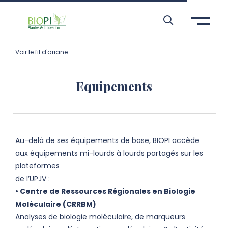
Aller à l’entête de page
Aller au menu principale
Aller au contenu principal
Aller à la recherche
Passer aux cookies
Aller au pied de page
Voir le fil d'ariane
Equipements
Au-delà de ses équipements de base, BIOPI accède
aux équipements mi-lourds à lourds partagés sur les
plateformes
de l’UPJV :
• Centre de Ressources Régionales en Biologie
Moléculaire (CRRBM)
Analyses de biologie moléculaire, de marqueurs